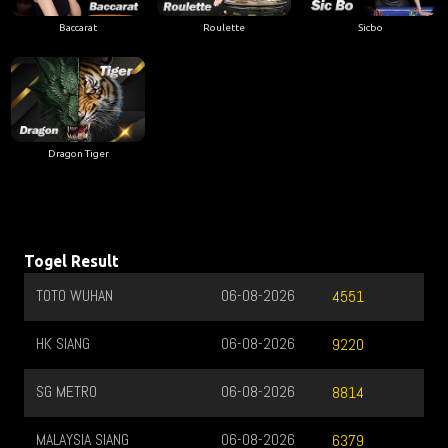
Baccarat
Roulette
Sicbo
Dragon Tiger
Togel Result
TOTO WUHAN
06-08-2026
J
4551
HK SIANG
06-08-2026
S
9220
SG METRO
06-08-2026
T
8814
MALAYSIA SIANG
06-08-2026
H
6379