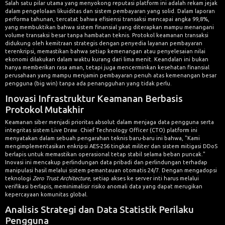
Salah satu pilar utama yang menyokong reputasi platform ini adalah rekam jejak
dalam pengelolaan likuiditas dan sistem pembayaran yang solid. Dalam laporan
performa tahunan, tercatat bahwa efisiensi transaksi mencapai angka 99,8%,
yang membuktikan bahwa sistem finansial yang diterapkan mampu menangani
volume transaksi besar tanpa hambatan teknis. Protokol keamanan transaksi
didukung oleh kemitraan strategis dengan penyedia layanan pembayaran
terenkripsi, memastikan bahwa setiap kemenangan atau penyelesaian nilai
ekonomi dilakukan dalam waktu kurang dari lima menit. Keandalan ini bukan
hanya memberikan rasa aman, tetapi juga mencerminkan kesehatan finansial
perusahaan yang mampu menjamin pembayaran penuh atas kemenangan besar
pengguna (big win) tanpa ada penangguhan yang tidak perlu.
Inovasi Infrastruktur Keamanan Berbasis
Protokol Mutakhir
Keamanan siber menjadi prioritas absolut dalam menjaga data pengguna serta
integritas sistem Live Draw. Chief Technology Officer (CTO) platform ini
menyatakan dalam sebuah pengarahan teknis baru-baru ini bahwa, "Kami
mengimplementasikan enkripsi AES-256 tingkat militer dan sistem mitigasi DDoS
berlapis untuk memastikan operasional tetap stabil selama beban puncak."
Inovasi ini mencakup perlindungan data pribadi dan perlindungan terhadap
manipulasi hasil melalui sistem pemantauan otomatis 24/7. Dengan mengadopsi
teknologi
Zero Trust Architecture
, setiap akses ke server inti harus melalui
verifikasi berlapis, meminimalisir risiko anomali data yang dapat merugikan
kepercayaan komunitas global.
Analisis Strategi dan Data Statistik Perilaku
Pengguna