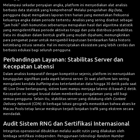
Melampaui sekadar penyajian angka, platform ini menyediakan alat analisis
berbasis data statistik yang komprehensif. Melalui pengolahan
Big Data
,
pengguna dapat mengakses laporan tren harian yang memetakan frekuensi
keluarnya angka dalam periode tertentu. Analisis yang sering disebut sebagai
"jam hoki" oleh komunitas sebenarnya merupakan hasil dari algoritma statistik
yang mengidentifikasi periode aktivitas tinggi dan pola distribusi probabilitas.
Data ini disajikan dalam bentuk grafik yang mudah dipahami, memungkinkan
para pengamat pasar untuk mengambil keputusan berdasarkan fakta historis
ketimbang intuisi semata. Hal ini menciptakan ekosistem yang lebih cerdas dan
berbasis edukasi bagi seluruh pengguna.
Perbandingan Layanan: Stabilitas Server dan
Kecepatan Latensi
Dalam analisis komparatif dengan kompetitor sejenis, platform ini menunjukkan
keunggulan signifikan pada aspek latensi server. Di saat platform lain sering
mengalami kendala
buffering
atau keterlambatan data hingga 30 detik pada saat
4D Live Draw berlangsung, sistem kami mampu menjaga latensi di bawah 2 detik.
Kecepatan ini sangat krusial dalam memberikan pengalaman yang adil bagi
semua pengguna. Selain itu, stabilitas server yang didukung oleh
Content
Delivery Network
(CDN) di berbagai lokasi geografis memastikan bahwa akses ke
Macau Pools tetap lancar meskipun terjadi lonjakan trafik yang ekstrem secara
mendadak.
Audit Sistem RNG dan Sertifikasi Internasional
Integritas operasional dibuktikan melalui audit rutin yang dilakukan oleh
lembaga sertifikasi independen. Penggunaan teknologi
Random Number