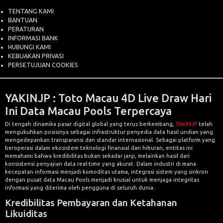
TENTANG KAMI
BANTUAN
PERATURAN
INFORMASI BANK
HUBUNGI KAMI
KEBIJAKAN PRIVASI
PERSETUJUAN COOKIES
YAKINJP : Toto Macau 4D Live Draw Hari
Ini Data Macau Pools Terpercaya
Di tengah dinamika pasar digital global yang terus berkembang,
YAKINJP
telah
mengukuhkan posisinya sebagai infrastruktur penyedia data hasil undian yang
mengedepankan transparansi dan standar internasional. Sebagai platform yang
beroperasi dalam ekosistem teknologi finansial dan hiburan, entitas ini
memahami bahwa kredibilitas bukan sekadar janji, melainkan hasil dari
konsistensi penyajian data real-time yang akurat. Dalam industri di mana
kecepatan informasi menjadi komoditas utama, integrasi sistem yang sinkron
dengan pusat data Macau Pools menjadi krusial untuk menjaga integritas
informasi yang diterima oleh pengguna di seluruh dunia.
Kredibilitas Pembayaran dan Ketahanan
Likuiditas