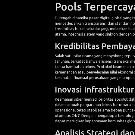
Pools Terpercay
Di tengah dinamika pasar digital global yang
mengedepankan transparansi dan standar inter
kredibilitas bukan sekadar janji, melainkan ha
utama, integrasi sistem yang sinkron dengan p
Kredibilitas Pembay
Salah satu pilar utama yang menyokong reputa
tahunan, tercatat bahwa efisiensi transaksi
Hot Wheels
B
tanpa hambatan teknis. Protokol keamanan tr
kemenangan atau penyelesaian nilai ekonomi 
kesehatan finansial perusahaan yang mampu 
Inovasi Infrastrukt
Keamanan siber menjadi prioritas absolut dal
dalam sebuah pengarahan teknis baru-baru ini
operasional tetap stabil selama beban puncak
otomatis 24/7. Dengan mengadopsi teknolog
dapat merugikan kepercayaan komunitas glob
Analisis Strategi da
Dolphins Pearl Deluxe
Capt