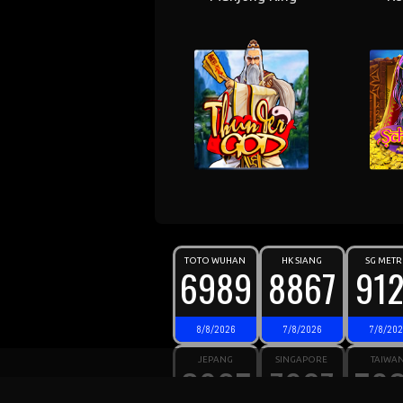
Thunder God
Sc
TOTO WUHAN
HK SIANG
SG MET
6989
8867
91
8/8/2026
7/8/2026
7/8/20
JEPANG
SINGAPORE
TAIWA
3965
7907
58
Ong Bak 2
Zo