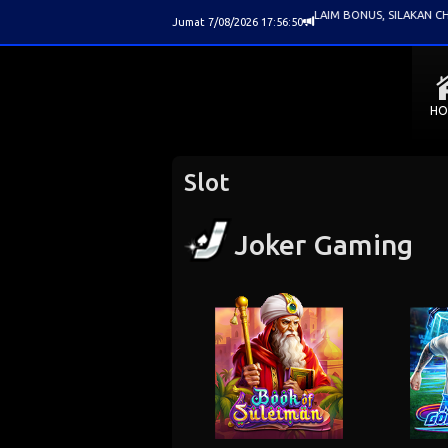
UNTUK KLAIM BONUS, SILAKAN CHAT KE LI
Jumat 7/08/2026 17:56:51
HO
Slot
Joker Gaming