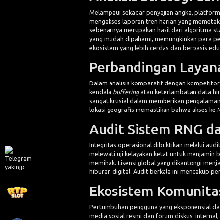
Melampaui sekadar penyajian angka, platform i
mengakses laporan tren harian yang memetakan
sebenarnya merupakan hasil dari algoritma stati
yang mudah dipahami, memungkinkan para peng
ekosistem yang lebih cerdas dan berbasis edu
Perbandingan Layana
Dalam analisis komparatif dengan kompetitor s
kendala
buffering
atau keterlambatan data hin
sangat krusial dalam memberikan pengalaman y
lokasi geografis memastikan bahwa akses ke M
Tsai Shen's Gift
T
Audit Sistem RNG dan
Integritas operasional dibuktikan melalui aud
melewati uji kelayakan ketat untuk menjamin b
memihak. Lisensi global yang dikantongi menj
hiburan digital. Audit berkala ini mencakup p
Ekosistem Komunitas
Pertumbuhan pengguna yang eksponensial dal
media sosial resmi dan forum diskusi internal,