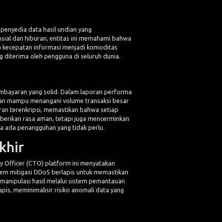
 penyedia data hasil undian yang
sial dan hiburan, entitas ini memahami bahwa
mana kecepatan informasi menjadi komoditas
g diterima oleh pengguna di seluruh dunia.
pembayaran yang solid. Dalam laporan performa
pkan mampu menangani volume transaksi besar
eat
Third Prince's
ran terenkripsi, memastikan bahwa setiap
Journey
mberikan rasa aman, tetapi juga mencerminkan
 ada penangguhan yang tidak perlu.
khir
y Officer (CTO) platform ini menyatakan
tem mitigasi DDoS berlapis untuk memastikan
 manipulasi hasil melalui sistem pemantauan
rlapis, meminimalisir risiko anomali data yang
rew
Cluster Mania