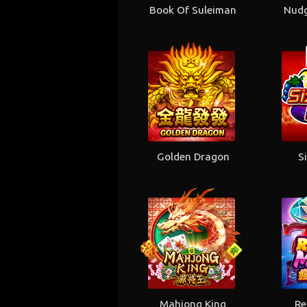
Book Of Suleiman
Nudg
Golden Dragon
S
Mahjong King
Re