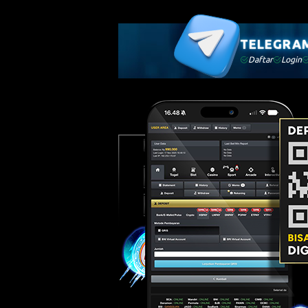
TELEGRA
Daftar
Login
Fortune Crown Gold
Steamb
Gift