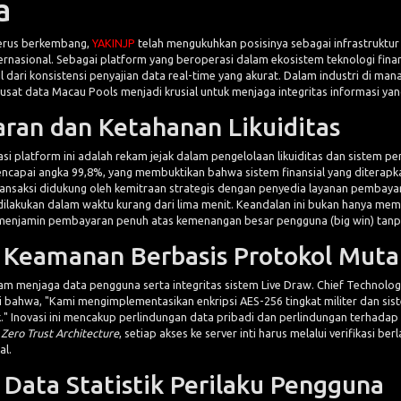
a
 terus berkembang,
YAKINJP
telah mengukuhkan posisinya sebagai infrastruktur
nasional. Sebagai platform yang beroperasi dalam ekosistem teknologi finan
sil dari konsistensi penyajian data real-time yang akurat. Dalam industri di 
usat data Macau Pools menjadi krusial untuk menjaga integritas informasi yan
aran dan Ketahanan Likuiditas
si platform ini adalah rekam jejak dalam pengelolaan likuiditas dan sistem 
 mencapai angka 99,8%, yang membuktikan bahwa sistem finansial yang ditera
ansaksi didukung oleh kemitraan strategis dengan penyedia layanan pembaya
dilakukan dalam waktu kurang dari lima menit. Keandalan ini bukan hanya me
menjamin pembayaran penuh atas kemenangan besar pengguna (big win) tanpa
ur Keamanan Berbasis Protokol Muta
am menjaga data pengguna serta integritas sistem Live Draw. Chief Technolog
 bahwa, "Kami mengimplementasikan enkripsi AES-256 tingkat militer dan sis
." Inovasi ini mencakup perlindungan data pribadi dan perlindungan terhadap
i
Zero Trust Architecture
, setiap akses ke server inti harus melalui verifikasi be
al.
n Data Statistik Perilaku Pengguna