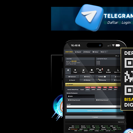
TELEGRA
Daftar
Login
BCA
CIMB
PANIN
BSI