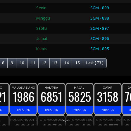
Senin
SGM - 899
Minggu
SGM - 898
Sabtu
SGM - 897
Jumat
SGM - 896
Kamis
SGM - 895
8
9
10
11
12
13
14
15
Last ( 73 )
RO
MALAYSIA SIANG
MALAYSIA
MACAU
QATAR
C
21
1986
6851
5825
3158
7
26
8/8/2026
8/8/2026
7/8/2026
7/8/2026
8
N
HONGKONG LOTTO
TOTOMACAU 0000
TOTOMACAU 1300
TOTOMACAU 1600
TOTO
38
6011
4072
0342
2957
6