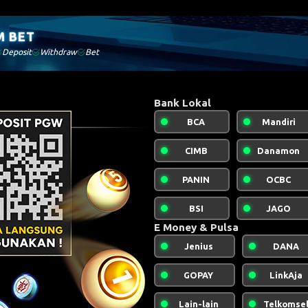
M BET
Deposit
Withdraw
Bet
Bank Lokal
Mandiri
BNI
BRI
NO
Danamon
Permata
BJB
Me
OCBC
DKI
SUMUT
JAGO
SeaBank
DBS
E Money & Pulsa
Jenius
DANA
GOPAY
LinkAja
Lain-lain
Telkomse