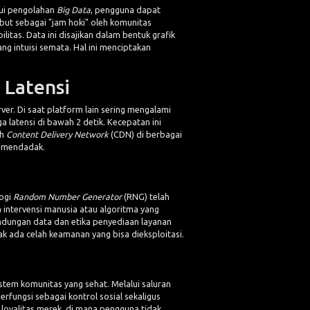
lui pengolahan
Big Data
, pengguna dapat
but sebagai "jam hoki" oleh komunitas
litas. Data ini disajikan dalam bentuk grafik
 intuisi semata. Hal ini menciptakan
 Latensi
ver. Di saat platform lain sering mengalami
latensi di bawah 2 detik. Kecepatan ini
eh
Content Delivery Network
(CDN) di berbagai
a mendadak.
logi
Random Number Generator
(RNG) telah
 intervensi manusia atau algoritma yang
indungan data dan etika penyediaan layanan
ak ada celah keamanan yang bisa dieksploitasi.
em komunitas yang sehat. Melalui saluran
erfungsi sebagai kontrol sosial sekaligus
 loyalitas merek, di mana pengguna tidak