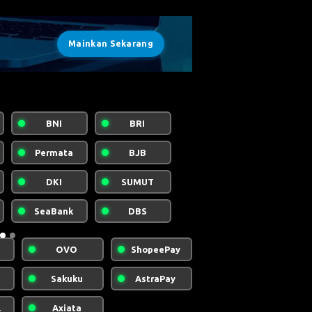
Mainkan Sekarang
BU
Maybank
Mestika
Sinarmas
ga
UOB
BluBCA
Superbank
OVO
ShopeePay
Sakuku
AstraPay
l
Axiata