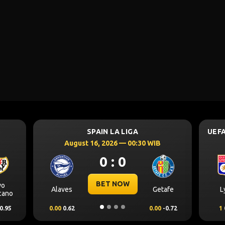
26
7/8/2026
8/8/2026
8/8/2026
8/8/2026
N2
OREGON3
OREGON4
CALIFORNIA
VIRGINIA DAY
T
79
3397
3787
0744
5806
0
26
8/8/2026
8/8/2026
8/8/2026
8/8/2026
8
IERS
UEFA CHAMPIONS LEAGUE QUALIFIERS
UEF
August 12, 2026 — 01:15 WIB
0 : 0
BET NOW
Slovan
bahce
Mjallby
Bodo
Bratislava
.87
0.5
0.83
-0.5
0.99
0.7