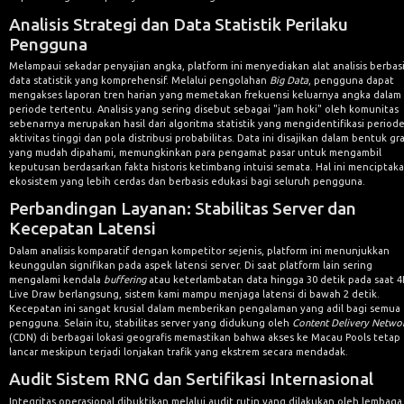
Analisis Strategi dan Data Statistik Perilaku
Pengguna
Melampaui sekadar penyajian angka, platform ini menyediakan alat analisis berbas
data statistik yang komprehensif. Melalui pengolahan
Big Data
, pengguna dapat
mengakses laporan tren harian yang memetakan frekuensi keluarnya angka dalam
periode tertentu. Analisis yang sering disebut sebagai "jam hoki" oleh komunitas
sebenarnya merupakan hasil dari algoritma statistik yang mengidentifikasi period
aktivitas tinggi dan pola distribusi probabilitas. Data ini disajikan dalam bentuk gra
yang mudah dipahami, memungkinkan para pengamat pasar untuk mengambil
keputusan berdasarkan fakta historis ketimbang intuisi semata. Hal ini menciptak
ekosistem yang lebih cerdas dan berbasis edukasi bagi seluruh pengguna.
Perbandingan Layanan: Stabilitas Server dan
Kecepatan Latensi
Dalam analisis komparatif dengan kompetitor sejenis, platform ini menunjukkan
keunggulan signifikan pada aspek latensi server. Di saat platform lain sering
mengalami kendala
buffering
atau keterlambatan data hingga 30 detik pada saat 
Live Draw berlangsung, sistem kami mampu menjaga latensi di bawah 2 detik.
Kecepatan ini sangat krusial dalam memberikan pengalaman yang adil bagi semua
pengguna. Selain itu, stabilitas server yang didukung oleh
Content Delivery Netwo
(CDN) di berbagai lokasi geografis memastikan bahwa akses ke Macau Pools tetap
lancar meskipun terjadi lonjakan trafik yang ekstrem secara mendadak.
Audit Sistem RNG dan Sertifikasi Internasional
Integritas operasional dibuktikan melalui audit rutin yang dilakukan oleh lembaga