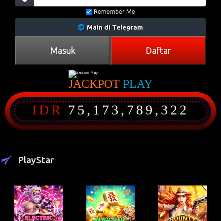
Remember Me
Main di Telegram
Masuk
Daftar
JACKPOT
PLAY
IDR
75,173,789,329
PlayStar