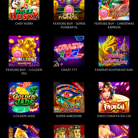
CHEF HUSKY
FEATURE BUY・SUPER
FEATURE BUY・CHRISTMAS
POWERFUL
EXPRESS
FEATURE BUY・GOLDEN
CRAZY 777
FANTASY SOUTHEAST ASIA
PIG
GOLDEN JADE
SUPER AWESOME
DIAO CHAN FA DA CAI